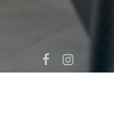
01.
Introduction
L'appartement de ma cliente se situe au
deuxième et dernier étage d'une vieille bâtisse
en pierre, elle bénéficie actuellement de